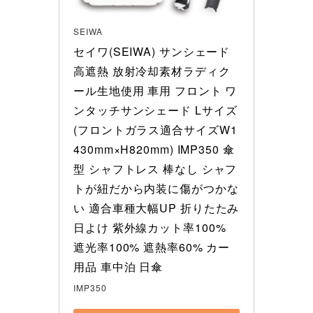
SEIWA
セイワ(SEIWA) サンシェード 
高遮熱 放射冷却素材ラディク
ール生地使用 車用 フロント ワ
ンタッチサンシェード Lサイズ 
(フロントガラス適合サイズW1
430mm×H820mm) IMP350 傘
型 シャフトレス 棒なし シャフ
トが紐だから内装に傷がつかな
い 適合車種大幅UP 折りたたみ 
日よけ 紫外線カット率100% 
遮光率100% 遮熱率60% カー
用品 車中泊 日傘
IMP350